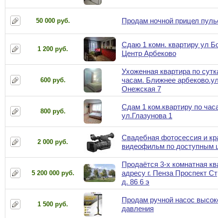
Продам ночной прицел пуль
50 000 руб.
Сдаю 1 комн. квартиру ул Б
1 200 руб.
Центр Арбеково
Ухоженная квартира по сутк
часам. Ближнее арбеково.у
600 руб.
Онежская 7
Сдам 1 ком.квартиру по час
800 руб.
ул.Глазунова 1
Свадебная фотосессия и к
2 000 руб.
видеофильм по доступным 
Продаётся 3-х комнатная кв
адресу г. Пенза Проспект С
5 200 000 руб.
д. 86 6 э
Продам ручной насос высок
1 500 руб.
давления