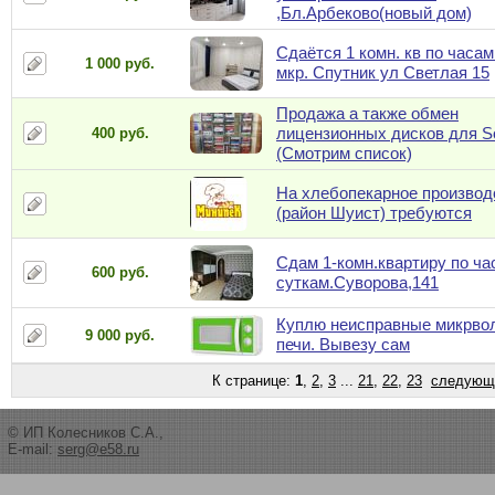
,Бл.Арбеково(новый дом)
Сдаётся 1 комн. кв по часам
1 000 руб.
мкр. Спутник ул Светлая 15
Продажа а также обмен
лицензионных дисков для S
400 руб.
(Смотрим список)
На хлебопекарное производ
(район Шуист) требуются
Сдам 1-комн.квартиру по ча
600 руб.
суткам.Суворова,141
Куплю неисправные микрво
9 000 руб.
печи. Вывезу сам
К странице:
1
,
2
,
3
...
21
,
22
,
23
следующ
© ИП Колесников С.А.,
E-mail:
serg@e58.ru