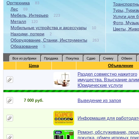
Оргтехника
83
Транспортны
Лес
69
Туры, Туриз
Мебель, Интерьер
223
Услуги для 
Металл
120
Фото, Музыка
Мобильные устройства и аксессуары
10
Цветы, Живо
Находки, потери
2
Оборудование, Станки, Инструменты
263
Образование
5
Все из рубрики
Продажа
Покупка
Сдаю
Сниму
Обмен
Цена
Объявление
Раздел совместно нажитого
имущества. Взыскание алим
Юридические услуги
Выведение из запоя
7 000 руб.
Информация для работодат
Ремонт, обслуживание, прод
покупка, обмен игровых при