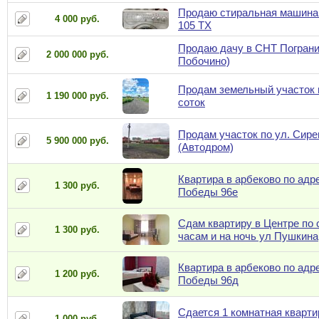
Продаю стиральная машина 
4 000 руб.
105 TX
Продаю дачу в СНТ Пограни
2 000 000 руб.
Побочино)
Продам земельный участок в
1 190 000 руб.
соток
Продам участок по ул. Сире
5 900 000 руб.
(Автодром)
Квартира в арбеково по адре
1 300 руб.
Победы 96е
Сдам квартиру в Центре по 
1 300 руб.
часам и на ночь ул Пушкина
Квартира в арбеково по адре
1 200 руб.
Победы 96д
Сдается 1 комнатная кварти
1 000 руб.