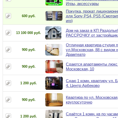
Игры, аксессуары
Покупка, прокат лицензион
для Sony PS4, PS5 (Смотри
600 руб.
игр)
Дом на заказ в КП Раздолье
13 100 000 руб.
РАССРОЧКУ от застройщик
Отличная квартира-студия 
ул.Московская, 88 с видом 
900 руб.
Драмтеатр
Сдаются апартаменты люкс 
900 руб.
Московская, 10
Сдаю 1 комн. квартиру ул. 
1 200 руб.
4. Центр Арбеково
Квартира по ул. Московская,
900 руб.
круглосуточно
Сдаётся 1 комн. кв по часам
1 200 руб.