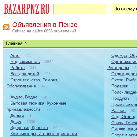
Объявления в Пензе
Сейчас на сайте 6658 объявлений
›
Главная
Авто
Одежда, Обу
411
Недвижимость
Организация
2832
Работа
Рестораны
341
3
Все для детей
Отдам даром
296
Строительство, Ремонт,
Охота, Рыба
Обслуживание
Подарки
446
1
Поиск люде
Аудио, Видео
69
Продукты
Бытовая техника, Кухонные
Промышленн
принадлежности
78
Разное
90
Деньги
1
Сад, Огород
Досуг
1656
Связь, Теле
Здоровье, Красота
89
Скидки, акц
Компьютеры, Игровые приставки,
Спорт и акт