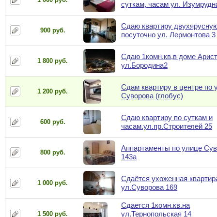
суткам, часам ул. Изумрудн
Сдаю квартиру двухярусну
900 руб.
посуточно ул. Лермонтова 3
Сдаю 1комн.кв,в доме Арист
1 800 руб.
ул.Бородина2
Сдам квартиру в центре по 
1 200 руб.
Суворова (глобус)
Сдаю квартиру по суткам и
600 руб.
часам.ул.пр.Строителей 25
Аппартаменты по улице Су
800 руб.
143а
Сдаётся ухоженная квартир
1 000 руб.
ул.Суворова 169
Сдается 1комн.кв.на
ул.Тернопольская 14
1 500 руб.