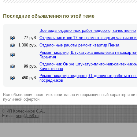
Последние объявления по этой теме
Все виды отделочных работ недорого, качественно
77 руб.
Отделочник стаж 17 лет ремонт квартир частично 
1 000 руб.
Отделочные работы ремонт квартир Пенза
Ремонт квартир, Штукатурка шпаклёвка гипсокартон,
Гарантия
Отделочник Он же штукатур-плиточник-сантехник-э
99 руб.
Качественно
Ремонт квартир недорого, Отделочные работы в но
450 руб.
посредников
Все объявления носят исключительно информационный характер и ни 
публичной офертой.
© ИП Колесников С.А.,
E-mail:
serg@e58.ru