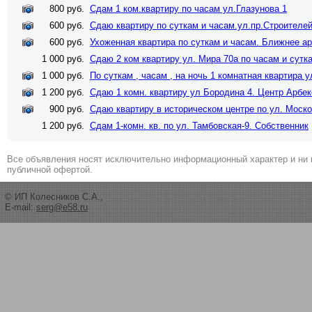
800 руб.
Сдам 1 ком.квартиру по часам ул.Глазунова 1
600 руб.
Сдаю квартиру по суткам и часам.ул.пр.Строителей
600 руб.
Ухоженная квартира по суткам и часам. Ближнее а
1 000 руб.
Сдаю 2 ком квартиру ул. Мира 70а по часам и сутк
1 000 руб.
По суткам , часам , на ночь 1 комнатная квартира 
1 200 руб.
Сдаю 1 комн. квартиру ул Бородина 4. Центр Арбе
900 руб.
Сдаю квартиру в историческом центре по ул. Моско
1 200 руб.
Сдам 1-комн. кв. по ул. Тамбовская-9. Собственник
Все объявления носят исключительно информационный характер и ни 
публичной офертой.
© ИП Колесников С.А.,
E-mail:
serg@e58.ru